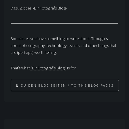
Dazu gibt es
»D’r Fotografs Blog«
Sometimes you have something to write about. Thoughts
about photography, technology, events and other things that
are (perhaps) worth telling.
That’s what
“D’r Fotograf’s Blog”
is for.
ZU DEN BLOG SEITEN / TO THE BLOG PAGES