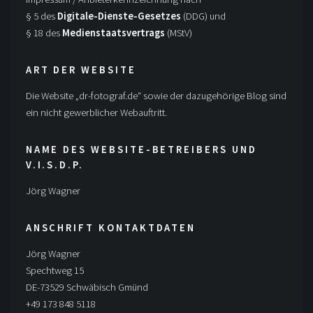
§ 5 des
Digitale-Dienste-Gesetzes
(DDG) und
§ 18 des
Medienstaatsvertrags
(MStV)
ART DER WEBSITE
Die Website „dr-fotograf.de“ sowie der dazugehörige Blog sind
ein nicht gewerblicher Webauftritt.
NAME DES WEBSITE-BETREIBERS UND
V.I.S.D.P.
Jörg Wagner
ANSCHRIFT KONTAKTDATEN
Jörg Wagner
Spechtweg 15
DE-73529 Schwäbisch Gmünd
+49 173 848 5118