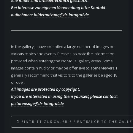
Alle Bilder sind urheberrechtlich geschützt.
Bei Interesse zur eigenen Verwendung bitte Kontakt
aufnehmen:
bildernutzung@dr-fotograf.de
In the gallery, I have compiled a large number of images on
various topics and events. Please also note the information
provided when entering the individual gallery areas. Some
images contain nudity or may be offensive to some viewers. I
generally recommend that visitors to the galleries be aged 18
or over.
All images are protected by copyright.
If you are interested in using them yourself, please contact:
pictureusage@dr-fotograf.de
EINTRITT ZUR GALERIE / ENTRANCE TO THE GALLE