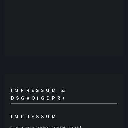
WEBSITE (NOT REQUIRED / FREIWILLIG)
IMPRESSUM &
DSGVO(GDPR)
IMPRESSUM
Impressum / Anbieterkennzeichnung nach