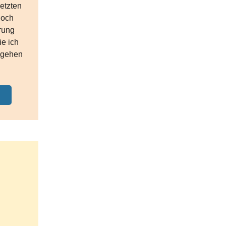
letzten
noch
erung
ie ich
ngehen