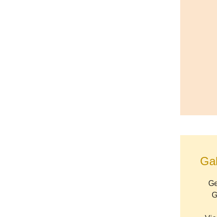
Gal
Ge
G