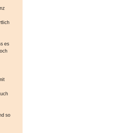
anz
tlich
ss es
noch
it
auch
nd so