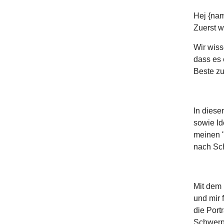
Hej {nam
Zuerst w
Wir wiss
dass es 
Beste zu
In diese
sowie Id
meinen "
nach Sc
Mit dem 
und mir 
die Port
Schwerpu