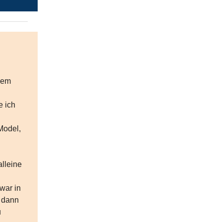
nem
e ich
Model,
lleine
war in
, dann
u