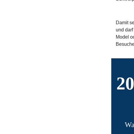
Damit se
und darf
Model od
Besuche
20
Wa