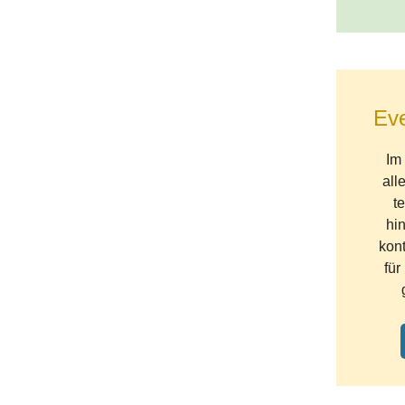
Eve
Im 
all
t
hi
kont
für