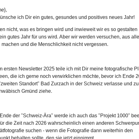
e},
ünsche ich Dir ein gutes, gesundes und positives neues Jahr!
en nicht, was es bringen wird und inwieweit wir es so gestalten
ein gutes Jahr für uns wird. Aber wir werden versuchen, aus al
 machen und die Menschlichkeit nicht vergessen.
m ersten Newsletter 2025 teile ich mit Dir meine fotografische 
een, die ich gerne noch verwirklichen möchte, bevor ich Ende 
zweiten Standort" Bad Zurzach in der Schweiz verlasse und zu
hwäbisch Gmünd ziehe.
Ende der "Schweiz-Ära" werde ich auch das "Projekt 1000" b
für die Zeit nach 2026 wahrscheinlich einen anderen Schwerpun
rätfotografie suchen - wenn die Fotografie dann weiterhin den
nkt behalten sollte, den sie jetzt einnimmt.