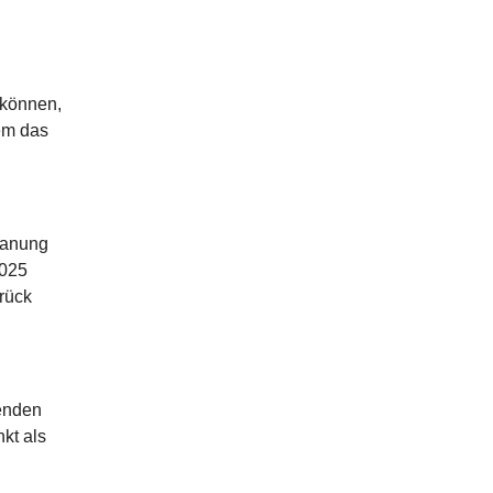
 können,
lem das
Planung
2025
rück
eenden
kt als