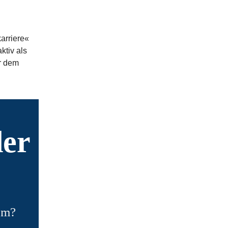
arriere«
ktiv als
r dem
der
um?