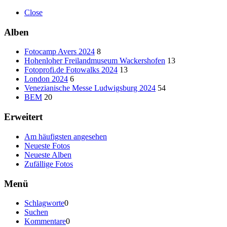
Close
Alben
Fotocamp Avers 2024
8
Hohenloher Freilandmuseum Wackershofen
13
Fotoprofi.de Fotowalks 2024
13
London 2024
6
Venezianische Messe Ludwigsburg 2024
54
BEM
20
Erweitert
Am häufigsten angesehen
Neueste Fotos
Neueste Alben
Zufällige Fotos
Menü
Schlagworte
0
Suchen
Kommentare
0