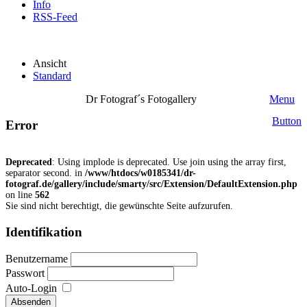
Info
RSS-Feed
Ansicht
Standard
Dr Fotograf´s Fotogallery
Menu
Button
Error
Deprecated
: Using implode is deprecated. Use join using the array first,
separator second. in
/www/htdocs/w0185341/dr-
fotograf.de/gallery/include/smarty/src/Extension/DefaultExtension.php
on line
562
Sie sind nicht berechtigt, die gewünschte Seite aufzurufen.
Identifikation
Benutzername
Passwort
Auto-Login