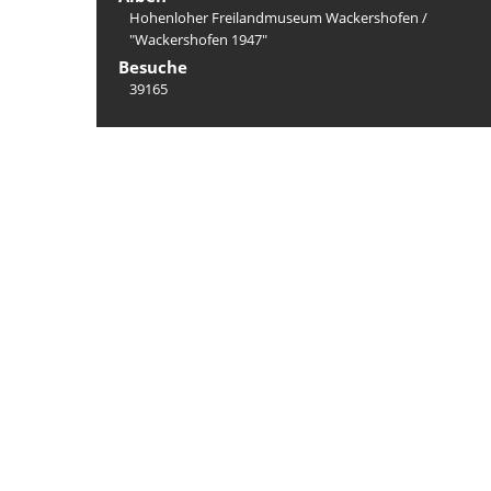
Hohenloher Freilandmuseum Wackershofen
/
"Wackershofen 1947"
Besuche
39165