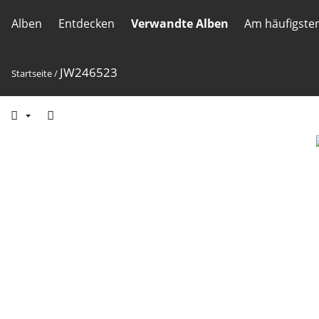
Alben
Entdecken
Verwandte Alben
Am häufigste
JW246523
Startseite
/