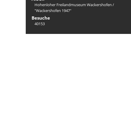
Hohenloher Freilandmuseum Wackershofen
/
"Wackershofen 1947"
Besuche
40153