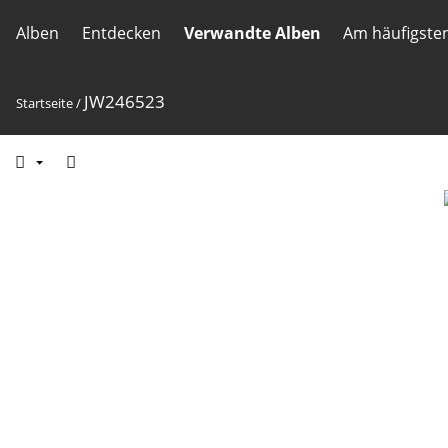
Alben
Entdecken
Verwandte Alben
Am häufigste
JW246523
Startseite
/