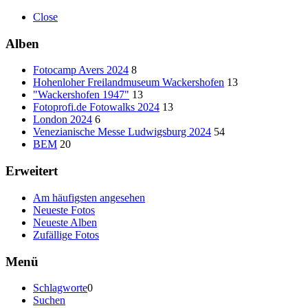
Close
Alben
Fotocamp Avers 2024
8
Hohenloher Freilandmuseum Wackershofen
13
"Wackershofen 1947"
13
Fotoprofi.de Fotowalks 2024
13
London 2024
6
Venezianische Messe Ludwigsburg 2024
54
BEM
20
Erweitert
Am häufigsten angesehen
Neueste Fotos
Neueste Alben
Zufällige Fotos
Menü
Schlagworte
0
Suchen