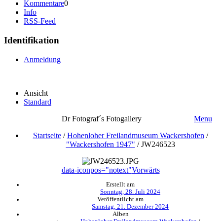
Kommentare
0
Info
RSS-Feed
Identifikation
Anmeldung
Ansicht
Standard
Dr Fotograf´s Fotogallery
Menu
Startseite
/
Hohenloher Freilandmuseum Wackershofen
/
"Wackershofen 1947"
/
JW246523
data-iconpos="notext"
Vorwärts
Erstellt am
Sonntag, 28. Juli 2024
Veröffentlicht am
Samstag, 21. Dezember 2024
Alben