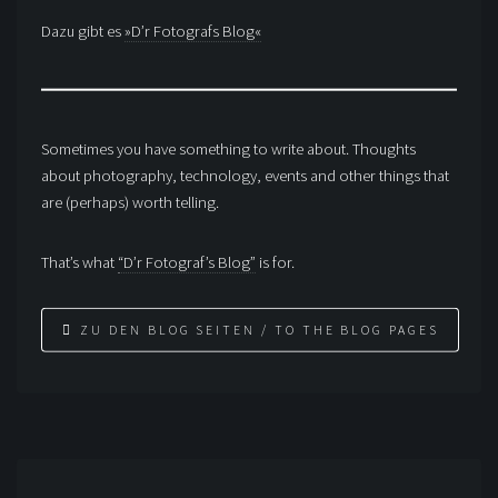
Dazu gibt es
»D’r Fotografs Blog«
Sometimes you have something to write about. Thoughts
about photography, technology, events and other things that
are (perhaps) worth telling.
That’s what
“D’r Fotograf’s Blog”
is for.
ZU DEN BLOG SEITEN / TO THE BLOG PAGES