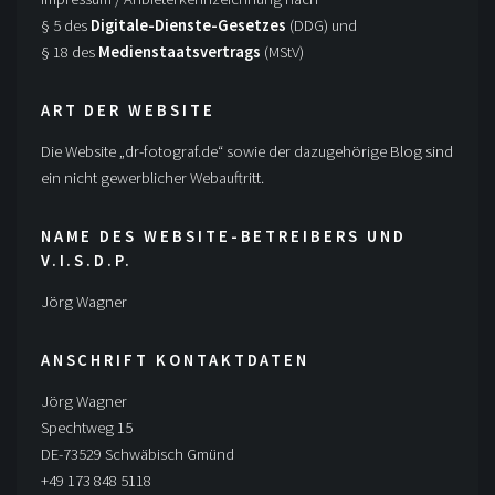
§ 5 des
Digitale-Dienste-Gesetzes
(DDG) und
§ 18 des
Medienstaatsvertrags
(MStV)
ART DER WEBSITE
Die Website „dr-fotograf.de“ sowie der dazugehörige Blog sind
ein nicht gewerblicher Webauftritt.
NAME DES WEBSITE-BETREIBERS UND
V.I.S.D.P.
Jörg Wagner
ANSCHRIFT KONTAKTDATEN
Jörg Wagner
Spechtweg 15
DE-73529 Schwäbisch Gmünd
+49 173 848 5118