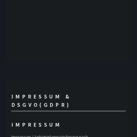
WEBSITE (NOT REQUIRED / FREIWILLIG)
IMPRESSUM &
DSGVO(GDPR)
IMPRESSUM
Impressum / Anbieterkennzeichnung nach