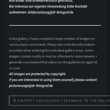
Alle Bilder sind urheberrechtlich geschützt.
Bei Interesse zur eigenen Verwendung bitte Kontakt
aufnehmen:
bildernutzung@dr-fotograf.de
In the gallery, I have compiled a large number of images on
various topics and events. Please also note the information
provided when entering the individual gallery areas. Some
images contain nudity or may be offensive to some viewers. I
generally recommend that visitors to the galleries be aged 18
or over.
All images are protected by copyright.
If you are interested in using them yourself, please contact:
pictureusage@dr-fotograf.de
EINTRITT ZUR GALERIE / ENTRANCE TO THE GALLE